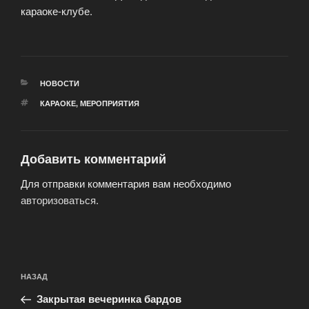
караоке-клубе.
РУБРИКИ
НОВОСТИ
МЕТКИ
КАРАОКЕ
,
МЕРОПРИЯТИЯ
Добавить комментарий
Для отправки комментария вам необходимо
авторизоваться
.
Навигация
Предыдущая
НАЗАД
по
запись:
записям
Закрытая вечеринка бардов