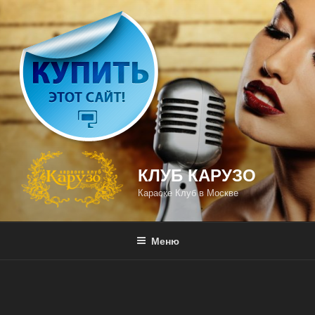
Перейти
к
содержимому
КЛУБ КАРУЗО
Караоке Клуб в Москве
Меню