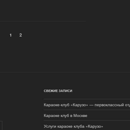
Страница
2
Страница
1
СВЕЖИЕ ЗАПИСИ
Караоке-клуб «Карузо» — первоклассный от
Караоке клуб в Москве
Услуги караоке клуба «Карузо»