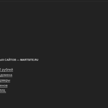
ЫХ САЙТОВ — MARTSITE.RU
2 рублей
 домена
ерверы
енов
 SSL