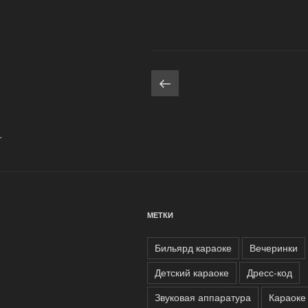
Навигация
Предыдущая
страница
по
записям
.
МЕТКИ
Бильярд караоке
Вечеринки
Детский караоке
Дресс-код
Звуковая аппаратура
Караоке