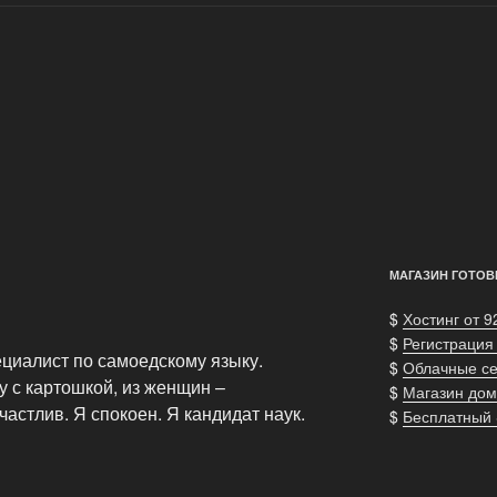
МАГАЗИН ГОТОВ
$
Хостинг от 9
$
Регистрация
ециалист по самоедскому языку.
$
Облачные с
у с картошкой, из женщин –
$
Магазин дом
астлив. Я спокоен. Я кандидат наук.
$
Бесплатный