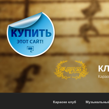
Перейти
к
содержимому
К
Карао
Караоке клуб
Музыкальный