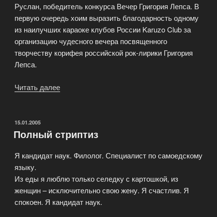
Руслан, победитель конкурса Вечер Григория Лепса. В
первую очередь хоим выразить благодарность одному
из наилучших караоке клубов России Karuzo Club за
организацию чудесного вечера посвященного
творчеству корифея российской рок-лирики Григория
Лепса.
Читать далее
«Прикоснуться
к
творчеству»
ОПУБЛИКОВАНО
15.01.2005
Полный стриптиз
Я кандидат наук. Филолог. Специалист по самоедскому
языку.
Из еды я люблю только селедку с картошкой, из
женщин – исключительно свою жену. Я счастлив. Я
спокоен. Я кандидат наук.