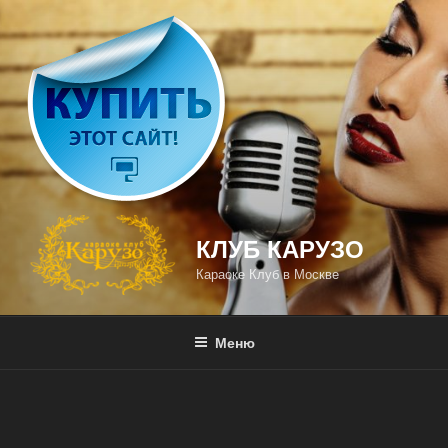
Перейти
к
содержимому
КЛУБ КАРУЗО
Караоке Клуб в Москве
Меню