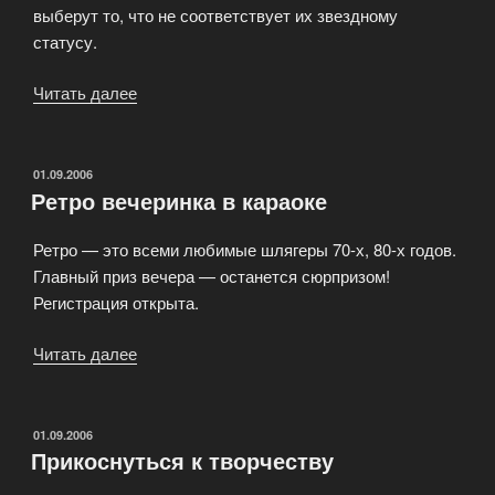
выберут то, что не соответствует их звездному
статусу.
Читать далее
«Звезды
доверяют
нам»
ОПУБЛИКОВАНО
01.09.2006
Ретро вечеринка в караоке
Ретро — это всеми любимые шлягеры 70-х, 80-х годов.
Главный приз вечера — останется сюрпризом!
Регистрация открыта.
Читать далее
«Ретро
вечеринка
в
караоке»
ОПУБЛИКОВАНО
01.09.2006
Прикоснуться к творчеству